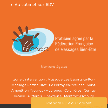
Au cabinet sur RDV
Mentions légales
Zone d’intervention :
Massage Les Essarts-le-Roi
·
Massage Rambouillet
·
Le Perray-en-Yvelines
·
Saint-
Arnoult-en-Yvelines
·
Maurepas
·
Coignières
·
Cernay-
la-Ville
·
Auffargis
·
Chevreuse
·
Montfort-l’Amaury
Prendre RDV au Cabinet
lapetiteboite.com