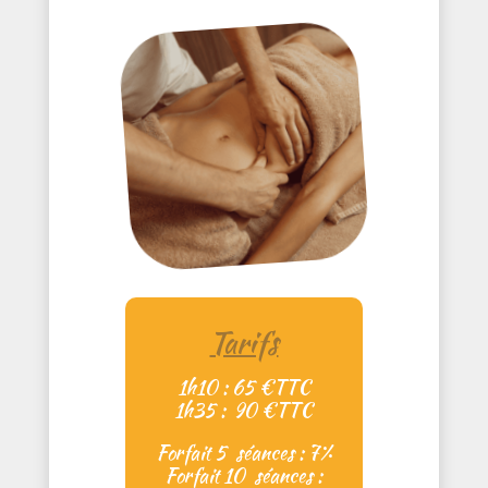
Tarifs
1h10 : 65 €TTC
1h35 : 90 €TTC
Forfait 5 séances : 7%
Forfait 10 séances :