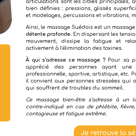
articulations sont les cibles principales,
bien définies : pressions, glissés superfic
et modelages, percussions et vibrations, mo
Ainsi, le massage Suédois est un massage
détente profonde
. En dispersant les tension
mouvement, dissipe la fatigue et relanc
activement à l’élimination des toxines.
À qui s’adresse ce massage ?
Pour sa pr
apprécié des personnes ayant une f
professionnelle, sportive, artistique, etc.
il convient aux personnes stressées qui 
qui souffrent de troubles du sommeil.
Ce massage bien-être s’adresse à un lar
contre-indiqué en cas de phlébite, fièvre
contagieuse et fatigue extrême.
Je retrouve la sé