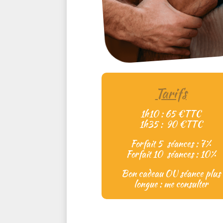
Tarifs
1h10 : 65 €TTC
1h35 : 90 €TTC
Forfait 5 séances : 7%
Forfait 10 séances : 10%
Bon cadeau OU séance plus
longue : me consulter