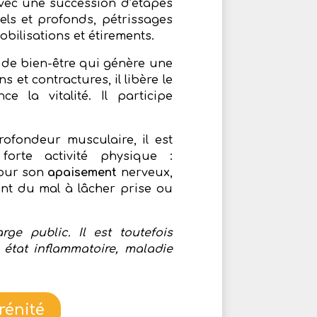
 avec une succession d’étapes
iels et profonds, pétrissages
bilisations et étirements.
 de bien-être qui génère une
s et contractures, il libère le
e la vitalité. Il participe
ofondeur musculaire, il est
orte activité physique :
 Pour son
apaisement
nerveux,
ont du mal à lâcher prise ou
ge public. Il est toutefois
, état inflammatoire, maladie
rénité