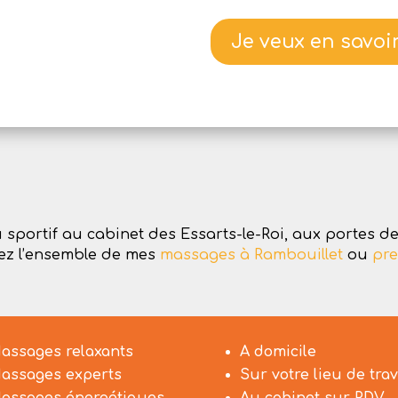
Je veux en savoir
sportif au cabinet des Essarts-le-Roi, aux portes de 
vez l’ensemble de mes
massages à Rambouillet
ou
pre
assages relaxants
A domicile
assages experts
Sur votre lieu de trav