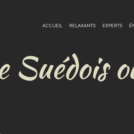
ACCUEIL
RELAXANTS
EXPERTS
É
 Suédois o